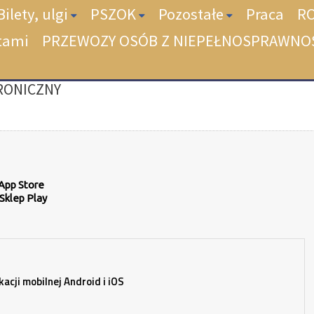
Bilety, ulgi
PSZOK
Pozostałe
Praca
R
tami
PRZEWOZY OSÓB Z NIEPEŁNOSPRAWNO
TRONICZNY
App Store
Sklep Play
kacji mobilnej Android i iOS