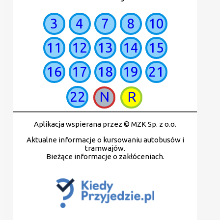
3
4
7
8
10
11
12
13
14
15
16
17
18
19
21
22
N
R
Aplikacja wspierana przez © MZK Sp. z o.o.
Aktualne informacje o kursowaniu autobusów i
tramwajów.
Bieżące informacje o zakłóceniach.