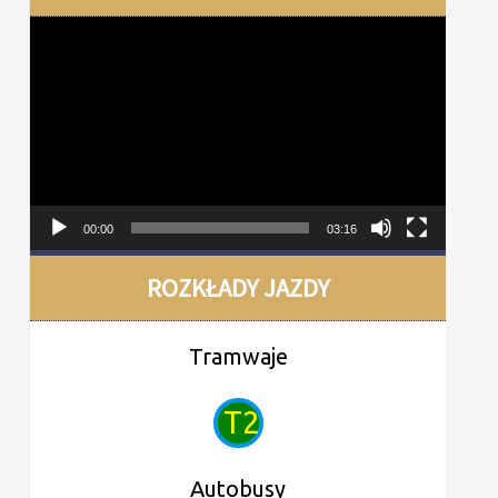
Odtwarzacz
video
00:00
03:16
ROZKŁADY JAZDY
Tramwaje
T2
Autobusy