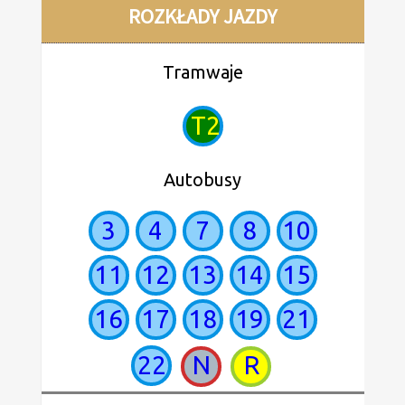
ROZKŁADY JAZDY
Tramwaje
T2
Autobusy
3
4
7
8
10
11
12
13
14
15
16
17
18
19
21
22
N
R