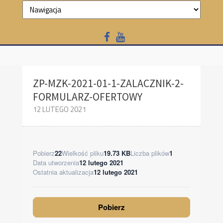
ZP-MZK-2021-01-1-ZALACZNIK-2-
FORMULARZ-OFERTOWY
12 LUTEGO 2021
Pobierz
22
Wielkość pliku
19.73 KB
Liczba plików
1
Data utworzenia
12 lutego 2021
Ostatnia aktualizacja
12 lutego 2021
Pobierz