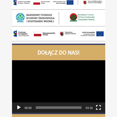
DOŁĄCZ DO NAS!
Odtwarzacz
video
00:00
03:16