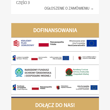
CZĘŚCI 3
OGŁOSZENIE O ZAMÓWIENIU
→
DOFINANSOWANIA
DOŁĄCZ DO NAS!