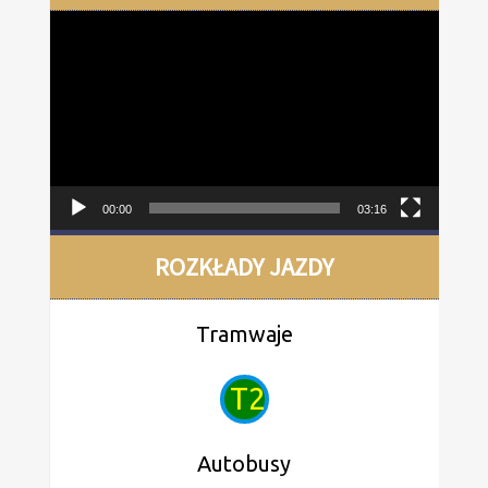
Odtwarzacz
video
00:00
03:16
ROZKŁADY JAZDY
Tramwaje
T2
Autobusy