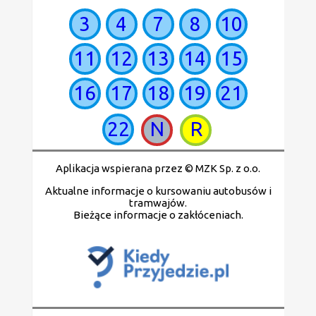
3
4
7
8
10
11
12
13
14
15
16
17
18
19
21
22
N
R
Aplikacja wspierana przez © MZK Sp. z o.o.
Aktualne informacje o kursowaniu autobusów i
tramwajów.
Bieżące informacje o zakłóceniach.