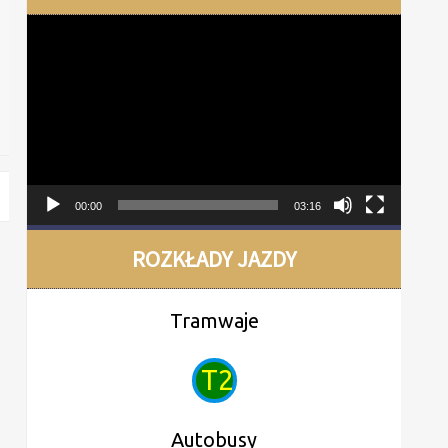
Odtwarzacz
video
00:00
03:16
ROZKŁADY JAZDY
Tramwaje
T2
Autobusy