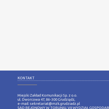
KONTAKT
__________
Miejski Zakład Komunikacji Sp. z o.o.
ul. Dworcowa 47, 86-300 Grudziądz,
e-mail: sekretariat@mzk.grudziadz.pl
SĄD REJONOWY W TORUNIU, VII WYDZIAŁ GOSPODA