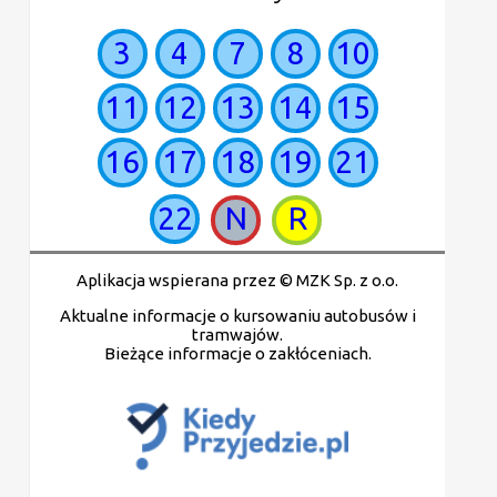
3
4
7
8
10
11
12
13
14
15
16
17
18
19
21
22
N
R
Aplikacja wspierana przez © MZK Sp. z o.o.
Aktualne informacje o kursowaniu autobusów i
tramwajów.
Bieżące informacje o zakłóceniach.