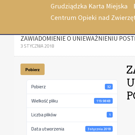
Grudziądzka Karta Miejska
Centrum Opieki nad Zwierzę
ZAWIADOMIENIE O UNIEWAŻNIENIU POS
3 STYCZNIA 2018
Z
Pobierz
U
Pobierz
32
P
Wielkość pliku
119.98 KB
Liczba plików
1
Data utworzenia
3 stycznia 2018