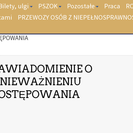
Bilety, ulgi
PSZOK
Pozostałe
Praca
R
tami
PRZEWOZY OSÓB Z NIEPEŁNOSPRAWNO
TĘPOWANIA
AWIADOMIENIE O
NIEWAŻNIENIU
OSTĘPOWANIA