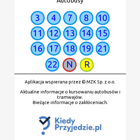
Autobusy
3
4
7
8
10
11
12
13
14
15
16
17
18
19
21
22
N
R
Aplikacja wspierana przez © MZK Sp. z o.o.
Aktualne informacje o kursowaniu autobusów i
tramwajów.
Bieżące informacje o zakłóceniach.