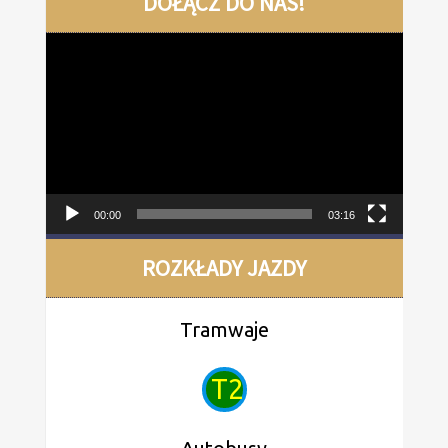
DOŁĄCZ DO NAS!
Odtwarzacz
video
00:00
03:16
ROZKŁADY JAZDY
Tramwaje
T2