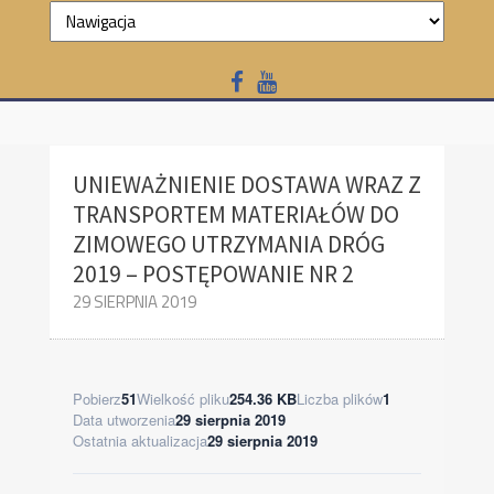
UNIEWAŻNIENIE DOSTAWA WRAZ Z
TRANSPORTEM MATERIAŁÓW DO
ZIMOWEGO UTRZYMANIA DRÓG
2019 – POSTĘPOWANIE NR 2
29 SIERPNIA 2019
Pobierz
51
Wielkość pliku
254.36 KB
Liczba plików
1
Data utworzenia
29 sierpnia 2019
Ostatnia aktualizacja
29 sierpnia 2019