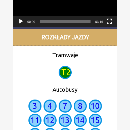
00:00
03:16
ROZKŁADY JAZDY
Tramwaje
T2
Autobusy
3
4
7
8
10
11
12
13
14
15