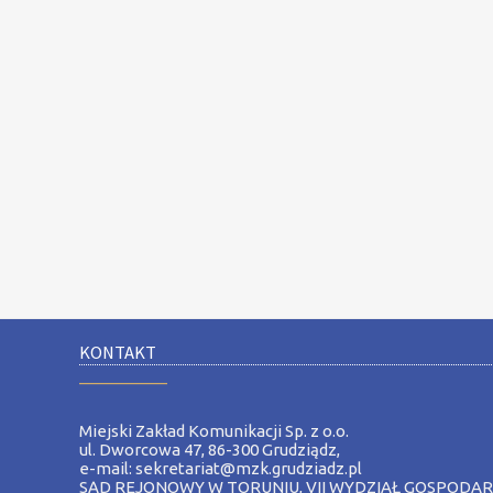
KONTAKT
__________
Miejski Zakład Komunikacji Sp. z o.o.
ul. Dworcowa 47, 86-300 Grudziądz,
e-mail: sekretariat@mzk.grudziadz.pl
SĄD REJONOWY W TORUNIU, VII WYDZIAŁ GOSPODA