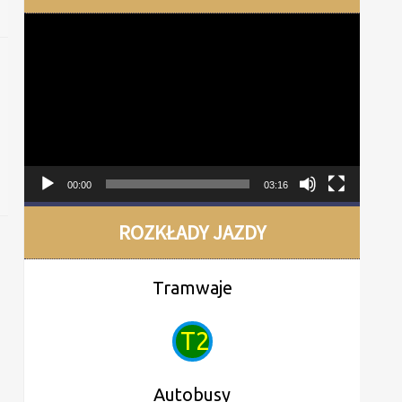
Odtwarzacz
video
00:00
03:16
ROZKŁADY JAZDY
Tramwaje
T2
Autobusy