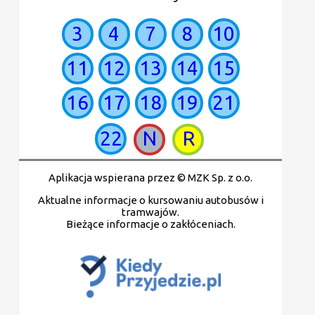
3
4
7
8
10
11
12
13
14
15
16
17
18
19
21
22
N
R
Aplikacja wspierana przez © MZK Sp. z o.o.
Aktualne informacje o kursowaniu autobusów i
tramwajów.
Bieżące informacje o zakłóceniach.