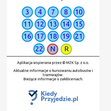
3
4
7
8
10
11
12
13
14
15
16
17
18
19
21
22
N
R
Aplikacja wspierana przez © MZK Sp. z o.o.
Aktualne informacje o kursowaniu autobusów i
tramwajów.
Bieżące informacje o zakłóceniach.