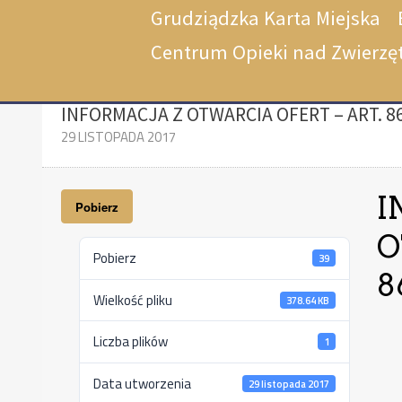
Grudziądzka Karta Miejska
Centrum Opieki nad Zwierzę
INFORMACJA Z OTWARCIA OFERT – ART. 86.
29 LISTOPADA 2017
I
Pobierz
O
Pobierz
39
8
Wielkość pliku
378.64 KB
Liczba plików
1
Data utworzenia
29 listopada 2017