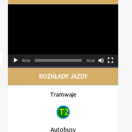
Odtwarzacz
video
00:00
03:16
ROZKŁADY JAZDY
Tramwaje
T2
Autobusy