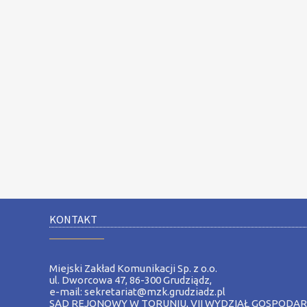
KONTAKT
__________
Miejski Zakład Komunikacji Sp. z o.o.
ul. Dworcowa 47, 86-300 Grudziądz,
e-mail: sekretariat@mzk.grudziadz.pl
SĄD REJONOWY W TORUNIU, VII WYDZIAŁ GOSPODA