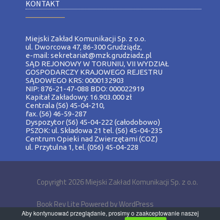
KONTAKT
__________
Miejski Zakład Komunikacji Sp. z o.o.
ul. Dworcowa 47, 86-300 Grudziądz,
e-mail: sekretariat@mzk.grudziadz.pl
SĄD REJONOWY W TORUNIU, VII WYDZIAŁ
GOSPODARCZY KRAJOWEGO REJESTRU
SĄDOWEGO KRS: 0000132903
NIP: 876-21-47-088 BDO: 000022919
Kapitał Zakładowy: 16.903.000 zł
Centrala (56) 45-04-210,
fax. (56) 46-59-287
Dyspozytor (56) 45-04-222 (całodobowo)
PSZOK: ul. Składowa 21 tel. (56) 45-04-235
Centrum Opieki nad Zwierzętami (COZ)
ul. Przytulna 1, tel. (056) 45-04-228
Copyright 2026 Miejski Zakład Komunikacji Sp. z o.o.
Book Rev Lite
Powered by
WordPress
Aby kontynuować przeglądanie, prosimy o zaakceptowanie naszej