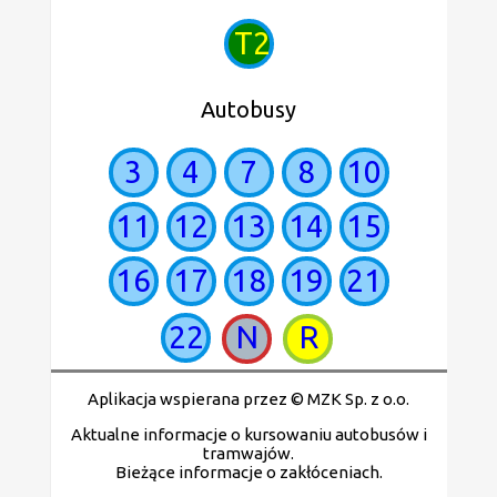
T2
Autobusy
3
4
7
8
10
11
12
13
14
15
16
17
18
19
21
22
N
R
Aplikacja wspierana przez © MZK Sp. z o.o.
Aktualne informacje o kursowaniu autobusów i
tramwajów.
Bieżące informacje o zakłóceniach.