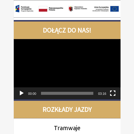
DOŁĄCZ DO NAS!
Odtwarzacz
video
00:00
03:16
ROZKŁADY JAZDY
Tramwaje